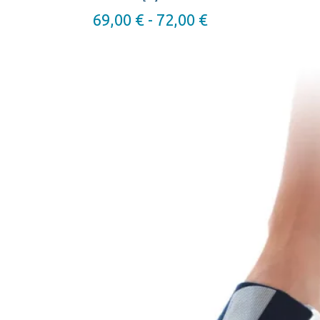
Rango
69,00
€
-
72,00
€
de
precios:
desde
69,00 €
hasta
72,00 €