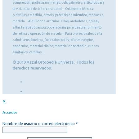
compresión, prótesis mamarias, pulsioxímetro, artículos para
la vida diaria de la tercera edad... Ortopedia técnica:
plantillas a medida, ortosis, prótesis de miembro, tapones a
medida... Alquiler de artículos: sillas, andadores, grúas y
sillas terapéuticas post-operatorias para desprendimiento
de retina u operación de macula... Para profesionales de la
salud: tensiómetros, fonendoscopios, oftalmoscopios,
espéculos, material clínico, material desechable, zuecos
sanitarios, camillas...
© 2019 Azzul Ortopedia Universal. Todos los
derechos reservados.
✕
Acceder
Nombre de usuario o correo electrónico
*