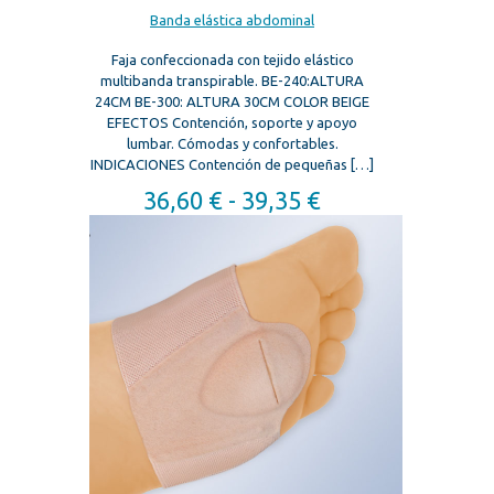
Banda elástica abdominal
Faja confeccionada con tejido elástico
multibanda transpirable. BE-240:ALTURA
24CM BE-300: ALTURA 30CM COLOR BEIGE
EFECTOS Contención, soporte y apoyo
lumbar. Cómodas y confortables.
INDICACIONES Contención de pequeñas
[…]
Rango
36,60
€
-
39,35
€
de
precios:
desde
36,60 €
hasta
39,35 €