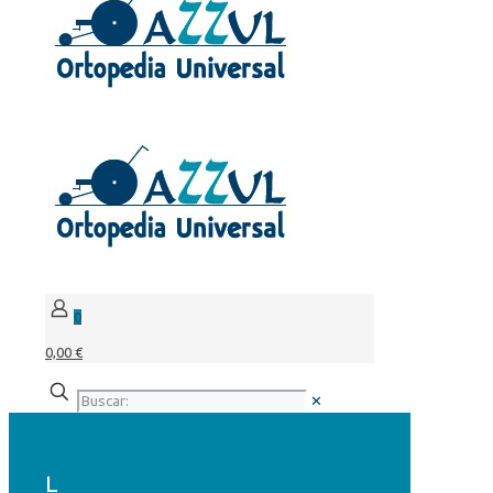
0
0,00 €
✕
L