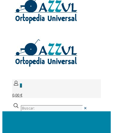
0
0,00 €
✕