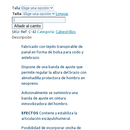
Talla
Talla
Limpiar
Cabestrillo
adulto
Añadir al carrito
cantidad
SKU:
Ref: C-42
Categoría:
Cabestrillos
Descripción
Fabricado con tejido transpirable de
panal en forma de bolsa para codo y
antebrazo.
Dispone de una banda de ajuste que
permite regular la altura del brazo con
almohadilla protectora de hombro en
neopreno.
Adicionalmente se suministra una
banda de ajuste en cintura
inmovilizadora del hombro.
EFECTOS
Contiene y estabiliza la
articulación escápulohumeral.
Posibilidad de incorporar cincha de