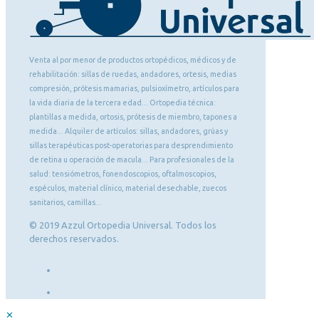
Venta al por menor de productos ortopédicos, médicos y de
rehabilitación: sillas de ruedas, andadores, ortesis, medias
compresión, prótesis mamarias, pulsioxímetro, artículos para
la vida diaria de la tercera edad... Ortopedia técnica:
plantillas a medida, ortosis, prótesis de miembro, tapones a
medida... Alquiler de artículos: sillas, andadores, grúas y
sillas terapéuticas post-operatorias para desprendimiento
de retina u operación de macula... Para profesionales de la
salud: tensiómetros, fonendoscopios, oftalmoscopios,
espéculos, material clínico, material desechable, zuecos
sanitarios, camillas...
© 2019 Azzul Ortopedia Universal. Todos los
derechos reservados.
✕