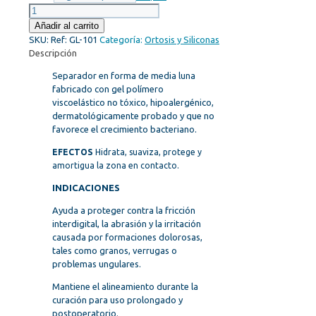
Separador
a
Añadir al carrito
media
SKU:
Ref: GL-101
Categoría:
Ortosis y Siliconas
luna
Descripción
gel
Separador en forma de media luna
cantidad
fabricado con gel polímero
viscoelástico no tóxico, hipoalergénico,
dermatológicamente probado y que no
favorece el crecimiento bacteriano.
EFECTOS
Hidrata, suaviza, protege y
amortigua la zona en contacto.
INDICACIONES
Ayuda a proteger contra la fricción
interdigital, la abrasión y la irritación
causada por formaciones dolorosas,
tales como granos, verrugas o
problemas ungulares.
Mantiene el alineamiento durante la
curación para uso prolongado y
postoperatorio.