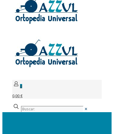
0
0,00 €
✕