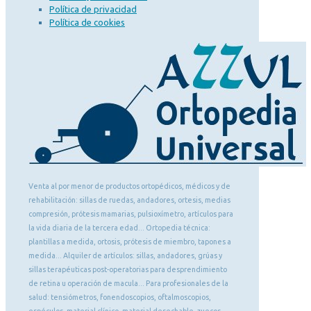
Política de privacidad
Política de cookies
Venta al por menor de productos ortopédicos, médicos y de
rehabilitación: sillas de ruedas, andadores, ortesis, medias
compresión, prótesis mamarias, pulsioxímetro, artículos para
la vida diaria de la tercera edad... Ortopedia técnica:
plantillas a medida, ortosis, prótesis de miembro, tapones a
medida... Alquiler de artículos: sillas, andadores, grúas y
sillas terapéuticas post-operatorias para desprendimiento
de retina u operación de macula... Para profesionales de la
salud: tensiómetros, fonendoscopios, oftalmoscopios,
espéculos, material clínico, material desechable, zuecos