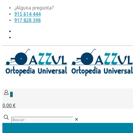
¿Alguna pregunta?
915 614 444
917 828 398
0
0,00 €
✕