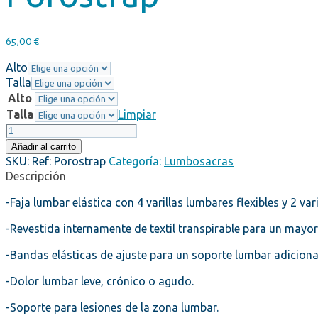
65,00
€
Alto
Talla
Alto
Talla
Limpiar
Porostrap
cantidad
Añadir al carrito
SKU:
Ref: Porostrap
Categoría:
Lumbosacras
Descripción
-Faja lumbar elástica con 4 varillas lumbares flexibles y 2 va
-Revestida internamente de textil transpirable para un mayor
-Bandas elásticas de ajuste para un soporte lumbar adiciona
-Dolor lumbar leve, crónico o agudo.
-Soporte para lesiones de la zona lumbar.