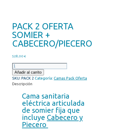
PACK 2 OFERTA
SOMIER +
CABECERO/PIECERO
528,00
€
PACK
2
Añadir al carrito
OFERTA
SKU:
PACK 2
Categoría:
Camas Pack Oferta
SOMIER
Descripción
+
CABECERO/PIECERO
Cama sanitaria
cantidad
eléctrica articulada
de somier fija que
incluye
Cabecero y
Piecero