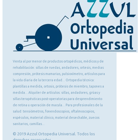
Venta al por menor de productos ortopédicos, médicos y de
rehabilitación: sillas de ruedas, andadores, ortesis, medias
compresión, prótesis mamarias, pulsioxímetro, artículos para
la vida diaria de la tercera edad... Ortopedia técnica:
plantillas a medida, ortosis, prótesis de miembro, tapones a
medida... Alquiler de artículos: sillas, andadores, grúas y
sillas terapéuticas post-operatorias para desprendimiento
de retina u operación de macula... Para profesionales de la
salud: tensiómetros, fonendoscopios, oftalmoscopios,
espéculos, material clínico, material desechable, zuecos
sanitarios, camillas...
© 2019 Azzul Ortopedia Universal. Todos los
derechos reservados.