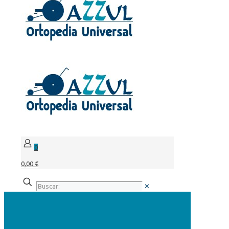
0
0,00 €
✕