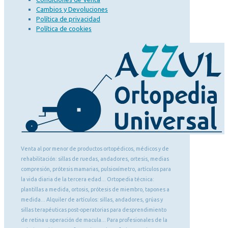
Cambios y Devoluciones
Política de privacidad
Política de cookies
Venta al por menor de productos ortopédicos, médicos y de
rehabilitación: sillas de ruedas, andadores, ortesis, medias
compresión, prótesis mamarias, pulsioxímetro, artículos para
la vida diaria de la tercera edad... Ortopedia técnica:
plantillas a medida, ortosis, prótesis de miembro, tapones a
medida... Alquiler de artículos: sillas, andadores, grúas y
sillas terapéuticas post-operatorias para desprendimiento
de retina u operación de macula... Para profesionales de la