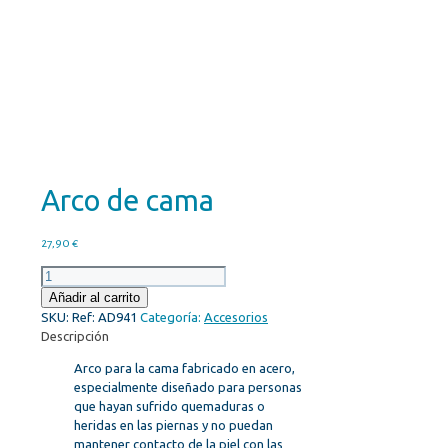
Arco de cama
27,90
€
Arco
de
Añadir al carrito
cama
SKU:
Ref: AD941
Categoría:
Accesorios
cantidad
Descripción
Arco para la cama fabricado en acero,
especialmente diseñado para personas
que hayan sufrido quemaduras o
heridas en las piernas y no puedan
mantener contacto de la piel con las