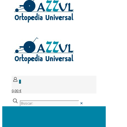
0
0,00 €
✕