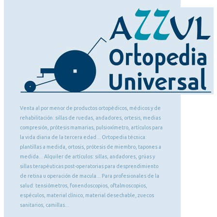
Venta al por menor de productos ortopédicos, médicos y de
rehabilitación: sillas de ruedas, andadores, ortesis, medias
compresión, prótesis mamarias, pulsioxímetro, artículos para
la vida diaria de la tercera edad... Ortopedia técnica:
plantillas a medida, ortosis, prótesis de miembro, tapones a
medida... Alquiler de artículos: sillas, andadores, grúas y
sillas terapéuticas post-operatorias para desprendimiento
de retina u operación de macula... Para profesionales de la
salud: tensiómetros, fonendoscopios, oftalmoscopios,
espéculos, material clínico, material desechable, zuecos
sanitarios, camillas...