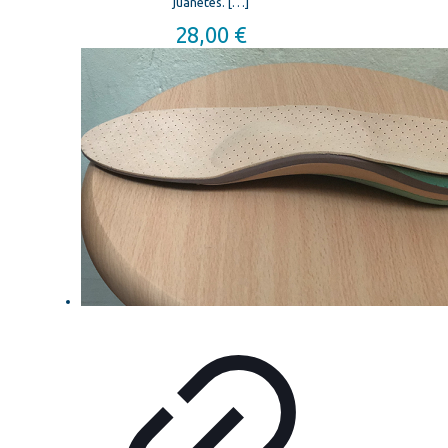
juanetes.
[…]
28,00
€