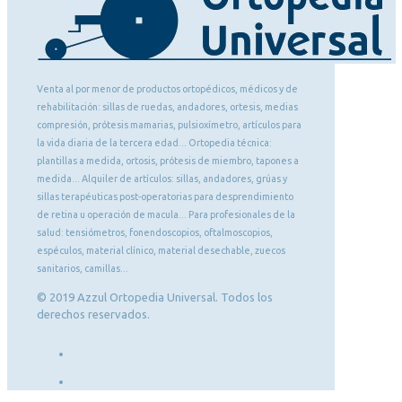
Venta al por menor de productos ortopédicos, médicos y de
rehabilitación: sillas de ruedas, andadores, ortesis, medias
compresión, prótesis mamarias, pulsioxímetro, artículos para
la vida diaria de la tercera edad... Ortopedia técnica:
plantillas a medida, ortosis, prótesis de miembro, tapones a
medida... Alquiler de artículos: sillas, andadores, grúas y
sillas terapéuticas post-operatorias para desprendimiento
de retina u operación de macula... Para profesionales de la
salud: tensiómetros, fonendoscopios, oftalmoscopios,
espéculos, material clínico, material desechable, zuecos
sanitarios, camillas...
© 2019 Azzul Ortopedia Universal. Todos los
derechos reservados.