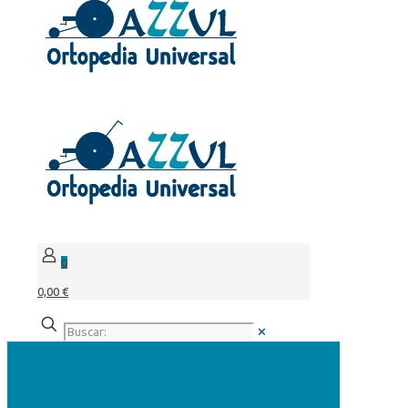
0
0,00 €
✕