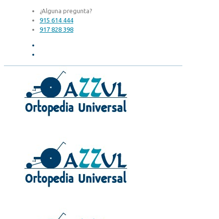
¿Alguna pregunta?
915 614 444
917 828 398