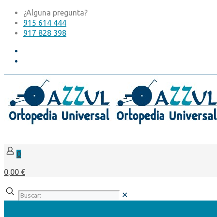
¿Alguna pregunta?
915 614 444
917 828 398
0
0,00 €
✕