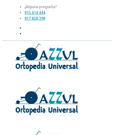
¿Alguna pregunta?
915 614 444
917 828 398