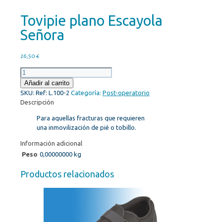
Tovipie plano Escayola
Señora
26,50
€
Tovipie
plano
Añadir al carrito
Escayola
SKU:
Ref: L.100-2
Categoría:
Post-operatorio
Señora
Descripción
cantidad
Para aquellas fracturas que requieren
una inmovilización de pié o tobillo.
Información adicional
Peso
0,00000000 kg
Productos relacionados