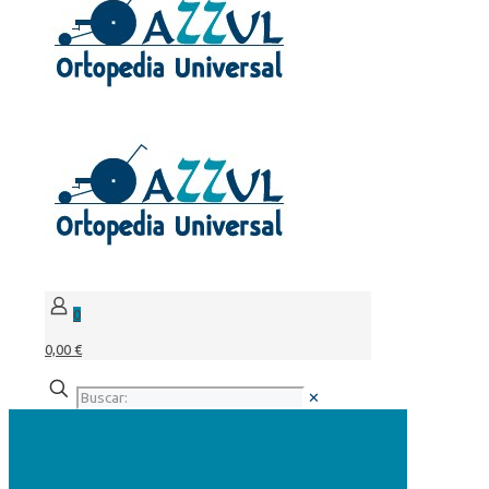
0
0,00 €
✕