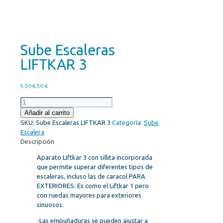
Sube Escaleras
LIFTKAR 3
5.504,50
€
Sube
Escaleras
Añadir al carrito
LIFTKAR
SKU:
Sube Escaleras LIFTKAR 3
Categoría:
Sube
3
Escalera
cantidad
Descripción
Aparato Liftkar 3 con sillita incorporada
que permite superar diferentes tipos de
escaleras, incluso las de caracol PARA
EXTERIORES. Es como el Liftkar 1 pero
con ruedas mayores para exteriores
sinuosos.
-Las empuñaduras se pueden ajustar a