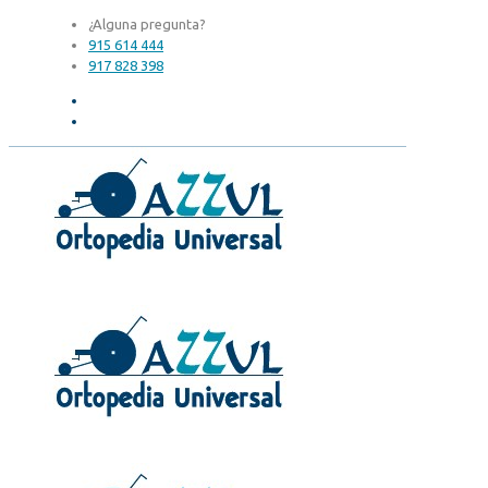
¿Alguna pregunta?
915 614 444
917 828 398