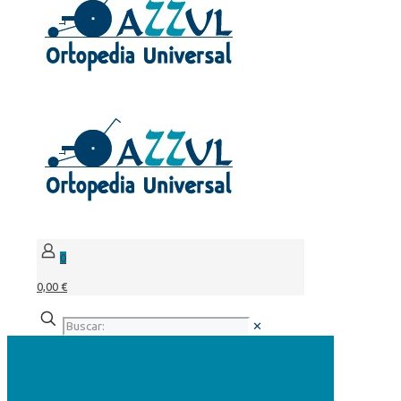
0
0,00 €
✕