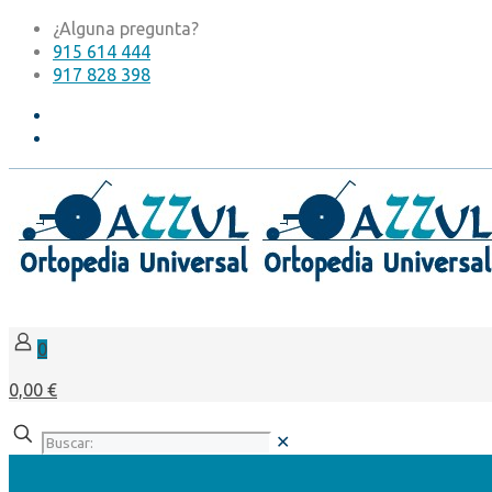
¿Alguna pregunta?
915 614 444
917 828 398
0
0,00 €
✕