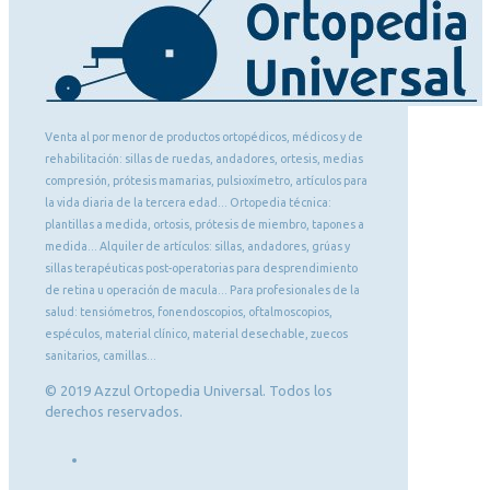
Venta al por menor de productos ortopédicos, médicos y de
rehabilitación: sillas de ruedas, andadores, ortesis, medias
compresión, prótesis mamarias, pulsioxímetro, artículos para
la vida diaria de la tercera edad... Ortopedia técnica:
plantillas a medida, ortosis, prótesis de miembro, tapones a
medida... Alquiler de artículos: sillas, andadores, grúas y
sillas terapéuticas post-operatorias para desprendimiento
de retina u operación de macula... Para profesionales de la
salud: tensiómetros, fonendoscopios, oftalmoscopios,
espéculos, material clínico, material desechable, zuecos
sanitarios, camillas...
© 2019 Azzul Ortopedia Universal. Todos los
derechos reservados.