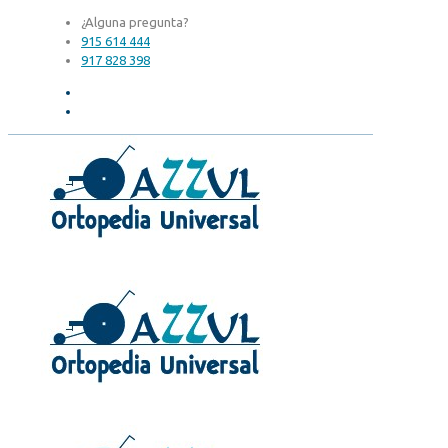
¿Alguna pregunta?
915 614 444
917 828 398