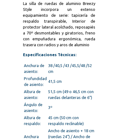
La silla de ruedas de aluminio Breezy
Style incorpora un extenso
equipamiento de serie: tapicería de
respaldo transpirable, Interior de
protector lateral acolchado, reposapiés
a 70º desmontables y giratorios, freno
con empuñadura ergonómica, rueda
trasera con radios y aros de aluminio
Especificaciones Técnicas:
Anchura de
38 /40,5 /43 /45,5/48 /52
asiento:
cm
Profundidad
41,5 cm
de asiento:
Altura de
51,5 cm (49 o 46,5 cm con
asiento:
ruedas delanteras de 6“)
Ángulo de
3º
asiento:
Altura de
45 cm (50 cm con
respaldo:
respaldo reclinable)
Ancho de asiento + 18 cm
Anchura
(ruedas 24“) / Ancho de