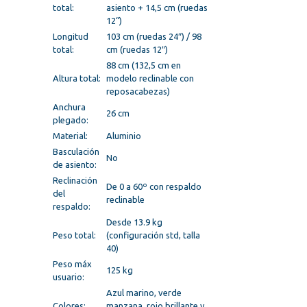
total:
asiento + 14,5 cm (ruedas
12“)
Longitud
103 cm (ruedas 24″) / 98
total:
cm (ruedas 12″)
88 cm (132,5 cm en
Altura total:
modelo reclinable con
reposacabezas)
Anchura
26 cm
plegado:
Material:
Aluminio
Basculación
No
de asiento:
Reclinación
De 0 a 60º con respaldo
del
reclinable
respaldo:
Desde 13.9 kg
Peso total:
(configuración std, talla
40)
Peso máx
125 kg
usuario:
Azul marino, verde
Colores:
manzana, rojo brillante y