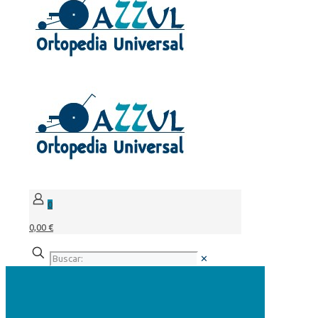
0
0,00 €
✕