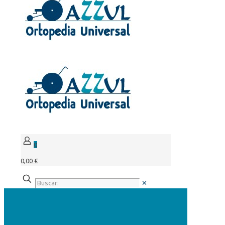
0
0,00 €
✕