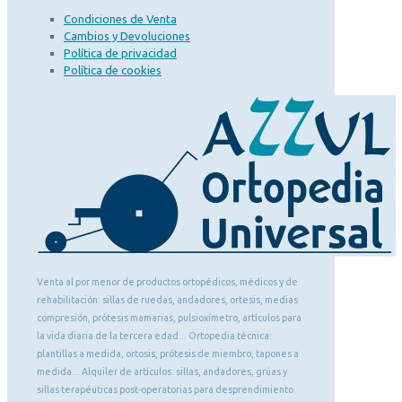
Condiciones de Venta
Cambios y Devoluciones
Política de privacidad
Política de cookies
Venta al por menor de productos ortopédicos, médicos y de
rehabilitación: sillas de ruedas, andadores, ortesis, medias
compresión, prótesis mamarias, pulsioxímetro, artículos para
la vida diaria de la tercera edad... Ortopedia técnica:
plantillas a medida, ortosis, prótesis de miembro, tapones a
medida... Alquiler de artículos: sillas, andadores, grúas y
sillas terapéuticas post-operatorias para desprendimiento