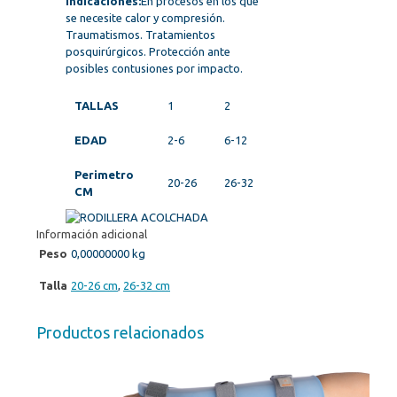
Indicaciones:
En procesos en los que
se necesite calor y compresión.
Traumatismos. Tratamientos
posquirúrgicos. Protección ante
posibles contusiones por impacto.
TALLAS
1
2
EDAD
2-6
6-12
Perimetro
20-26
26-32
CM
Información adicional
Peso
0,00000000 kg
Talla
20-26 cm
,
26-32 cm
Productos relacionados