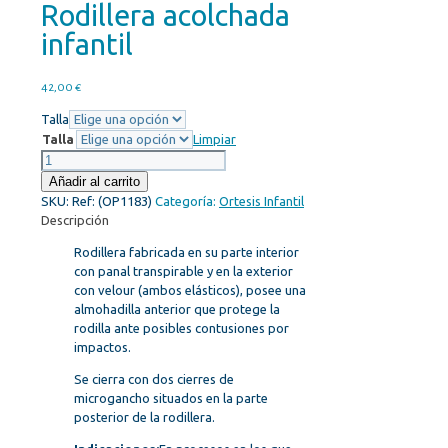
Rodillera acolchada
infantil
42,00
€
Talla
Talla
Limpiar
Rodillera
acolchada
Añadir al carrito
infantil
SKU:
Ref: (OP1183)
Categoría:
Ortesis Infantil
cantidad
Descripción
Rodillera fabricada en su parte interior
con panal transpirable y en la exterior
con velour (ambos elásticos), posee una
almohadilla anterior que protege la
rodilla ante posibles contusiones por
impactos.
Se cierra con dos cierres de
microgancho situados en la parte
posterior de la rodillera.