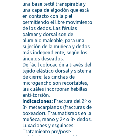
una base textil transpirable y
DORSAL
una capa de algodón que está
/
2º
en contacto con la piel
Y
permitiendo el libre movimiento
3º
de los dedos. Las férulas
METACARPIANOS.
palmar y dorsal son de
cantidad
aluminio maleable, para una
sujeción de la muñeca y dedos
más independiente, según los
ángulos deseados.
De fácil colocación a través del
tejido elástico dorsal y sistema
de cierre; las cinchas de
microgancho son recortables,
las cuáles incorporan hebillas
anti-torsión.
Indicaciones:
Fractura del 2º o
3º metacarpianos (fracturas de
boxeador). Traumatismos en la
muñeca, mano y 2º o 3º dedos.
Luxaciones y esguinces.
Tratamiento pre/post-