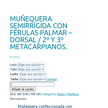
MUÑEQUERA
SEMIRRÍGIDA CON
FÉRULAS PALMAR –
DORSAL / 2º Y 3º
METACARPIANOS.
51,00
€
Lado
Talla
Lado
Talla
Limpiar
MUÑEQUERA
SEMIRRÍGIDA
Añadir al carrito
CON
SKU:
MF-D93 / MF-I93
Categoría:
Mano y Muñeca
FÉRULAS
Descripción
PALMAR
Muñequera confeccionada con
–