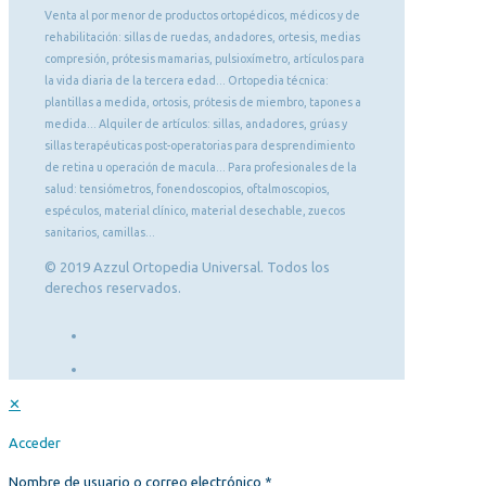
Venta al por menor de productos ortopédicos, médicos y de
rehabilitación: sillas de ruedas, andadores, ortesis, medias
compresión, prótesis mamarias, pulsioxímetro, artículos para
la vida diaria de la tercera edad... Ortopedia técnica:
plantillas a medida, ortosis, prótesis de miembro, tapones a
medida... Alquiler de artículos: sillas, andadores, grúas y
sillas terapéuticas post-operatorias para desprendimiento
de retina u operación de macula... Para profesionales de la
salud: tensiómetros, fonendoscopios, oftalmoscopios,
espéculos, material clínico, material desechable, zuecos
sanitarios, camillas...
© 2019 Azzul Ortopedia Universal. Todos los
derechos reservados.
✕
Acceder
Nombre de usuario o correo electrónico
*