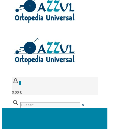
0
0,00 €
✕