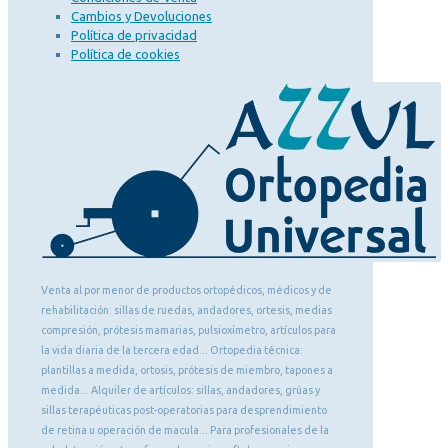
Cambios y Devoluciones
Política de privacidad
Política de cookies
Venta al por menor de productos ortopédicos, médicos y de
rehabilitación: sillas de ruedas, andadores, ortesis, medias
compresión, prótesis mamarias, pulsioxímetro, artículos para
la vida diaria de la tercera edad... Ortopedia técnica:
plantillas a medida, ortosis, prótesis de miembro, tapones a
medida... Alquiler de artículos: sillas, andadores, grúas y
sillas terapéuticas post-operatorias para desprendimiento
de retina u operación de macula... Para profesionales de la