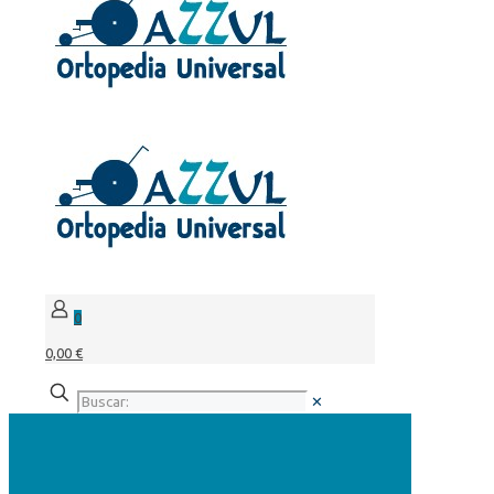
0
0,00 €
✕