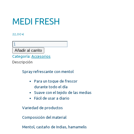
MEDI FRESH
22,00
€
MEDI
FRESH
Añadir al carrito
cantidad
Categoría:
Accesorios
Descripción
Spray refrescante con mentol
Para un toque de frescor
durante todo el día
Suave con el tejido de las medias
Fácil de usar a diario
Variedad de productos
Composición del material
Mentol, castaño de Indias, hamamelis