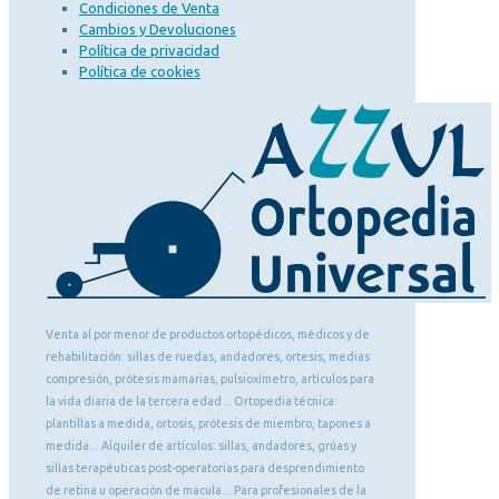
Condiciones de Venta
Cambios y Devoluciones
Política de privacidad
Política de cookies
Venta al por menor de productos ortopédicos, médicos y de
rehabilitación: sillas de ruedas, andadores, ortesis, medias
compresión, prótesis mamarias, pulsioxímetro, artículos para
la vida diaria de la tercera edad... Ortopedia técnica:
plantillas a medida, ortosis, prótesis de miembro, tapones a
medida... Alquiler de artículos: sillas, andadores, grúas y
sillas terapéuticas post-operatorias para desprendimiento
de retina u operación de macula... Para profesionales de la