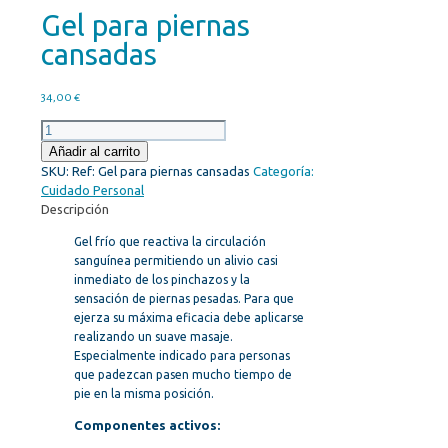
Gel para piernas
cansadas
34,00
€
Gel
para
Añadir al carrito
piernas
SKU:
Ref: Gel para piernas cansadas
Categoría:
cansadas
Cuidado Personal
cantidad
Descripción
Gel frío que reactiva la circulación
sanguínea permitiendo un alivio casi
inmediato de los pinchazos y la
sensación de piernas pesadas. Para que
ejerza su máxima eficacia debe aplicarse
realizando un suave masaje.
Especialmente indicado para personas
que padezcan pasen mucho tiempo de
pie en la misma posición.
Componentes activos: