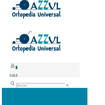
0
0,00 €
✕