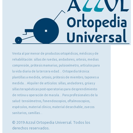
Venta al por menor de productos ortopédicos, médicos y de
rehabilitación: sillas de ruedas, andadores, ortesis, medias
compresión, prótesis mamarias, pulsioxímetro, artículos para
la vida diaria de la tercera edad... Ortopedia técnica:
plantillas a medida, ortosis, prótesis de miembro, tapones a
medida... Alquiler de artículos: sillas, andadores, grúas y
sillas terapéuticas post-operatorias para desprendimiento
de retina u operación de macula... Para profesionales de la
salud: tensiómetros, fonendoscopios, oftalmoscopios,
espéculos, material clínico, material desechable, zuecos
sanitarios, camillas...
© 2019 Azzul Ortopedia Universal. Todos los
derechos reservados.