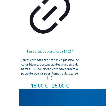
Barra estriada plastificada EA 224
Barras estriadas fabricadas en plástico, de
color blanco, pertenecientes a la gama de
barras ECO. Su diseño estriado permite al
paciente agarrarse sin temor a deslizarse.
[…]
Rango
18,00
€
-
26,00
€
de
precios:
desde
18,00 €