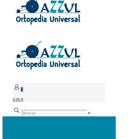
0
0,00 €
✕