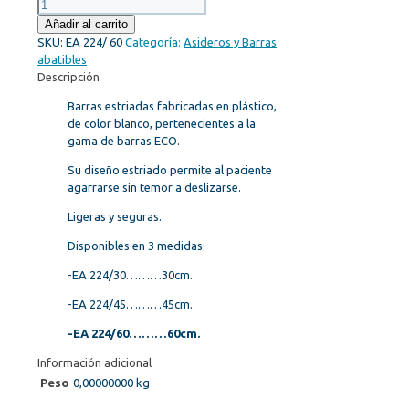
EA
224/
Añadir al carrito
60
SKU:
EA 224/ 60
Categoría:
Asideros y Barras
cantidad
abatibles
Descripción
Barras estriadas fabricadas en plástico,
de color blanco, pertenecientes a la
gama de barras ECO.
Su diseño estriado permite al paciente
agarrarse sin temor a deslizarse.
Ligeras y seguras.
Disponibles en 3 medidas:
-EA 224/30………30cm.
-EA 224/45………45cm.
-EA 224/60………60cm.
Información adicional
Peso
0,00000000 kg