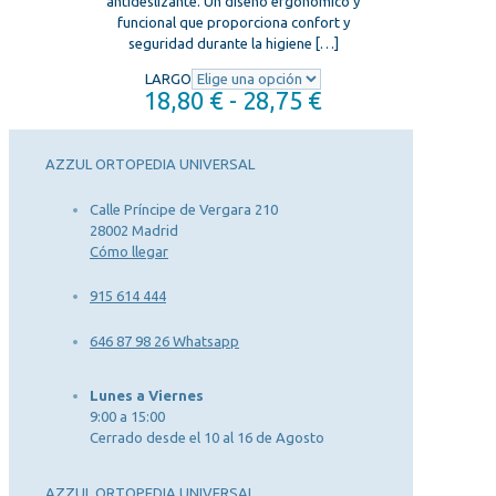
antideslizante. Un diseño ergonómico y
funcional que proporciona confort y
seguridad durante la higiene
[…]
LARGO
Rango
18,80
€
-
28,75
€
de
precios:
desde
AZZUL ORTOPEDIA UNIVERSAL
18,80 €
hasta
Calle Príncipe de Vergara 210
28,75 €
28002 Madrid
Cómo llegar
915 614 444
646 87 98 26 Whatsapp
Lunes a Viernes
9:00 a 15:00
Cerrado desde el 10 al 16 de Agosto
AZZUL ORTOPEDIA UNIVERSAL