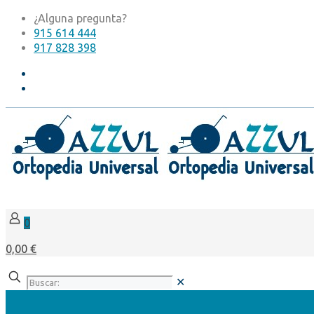
¿Alguna pregunta?
915 614 444
917 828 398
0
0,00 €
✕