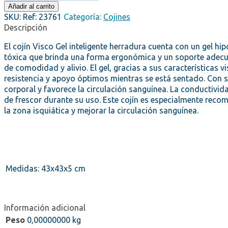
Visco
Añadir al carrito
Gel
SKU:
Ref: 23761
Categoría:
Cojines
Inteligente
Descripción
Herradura
El cojín Visco Gel inteligente herradura cuenta con un gel h
cantidad
tóxica que brinda una forma ergonómica y un soporte adecua
de comodidad y alivio. El gel, gracias a sus características 
resistencia y apoyo óptimos mientras se está sentado. Con su 
corporal y favorece la circulación sanguínea. La conductivid
de frescor durante su uso. Este cojín es especialmente reco
la zona isquiática y mejorar la circulación sanguínea.
Medidas: 43x43x5 cm
Información adicional
Peso
0,00000000 kg