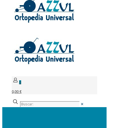
0
0,00 €
✕