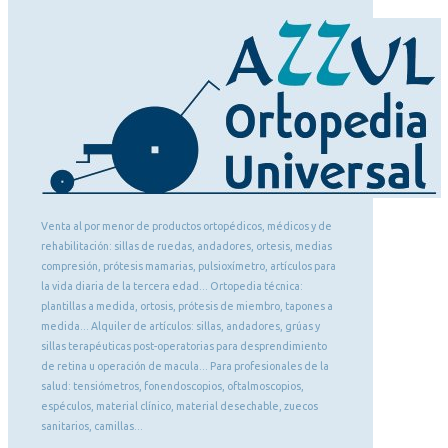
Venta al por menor de productos ortopédicos, médicos y de
rehabilitación: sillas de ruedas, andadores, ortesis, medias
compresión, prótesis mamarias, pulsioxímetro, artículos para
la vida diaria de la tercera edad... Ortopedia técnica:
plantillas a medida, ortosis, prótesis de miembro, tapones a
medida... Alquiler de artículos: sillas, andadores, grúas y
sillas terapéuticas post-operatorias para desprendimiento
de retina u operación de macula... Para profesionales de la
salud: tensiómetros, fonendoscopios, oftalmoscopios,
espéculos, material clínico, material desechable, zuecos
sanitarios, camillas...