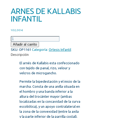
ARNES DE KALLABIS
INFANTIL
102,00
€
ARNES
DE
Añadir al carrito
KALLABIS
SKU:
OP1161
Categoría:
Ortesis Infantil
INFANTIL
Descripción
cantidad
El arnés de Kallabis esta confeccionado
con tejido de panal, rizo, velour y
velcros de microgancho.
Permite la bipedestación y el inicio de la
marcha. Consta de una anilla situada en
el hombro y una banda inferior a la
altura del trocánter mayor (ambas
localizadas en la concavidad de la curva
escoliótica), y un apoyo contralateral en
la zona de la convexidad (entre la axila
y la parte inferior de la parrilla costal).