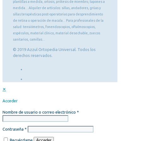
plantillas a medida, ortosis, prótesis de miembro, tapones a
medida... Alquiler de artículos: sillas, andadores, grúas y
sillas terapéuticas post-operatorias para desprendimiento
de retina u operación de macula... Para profesionales de la
salud: tensiómetros, fonendoscopios, oftalmoscopios,
espéculos, material clínico, material desechable, zuecos
sanitarios, camillas...
© 2019 Azzul Ortopedia Universal. Todos los
derechos reservados.
✕
Acceder
Nombre de usuario o correo electrónico
*
Contraseña
*
Recuérdame
Acceder