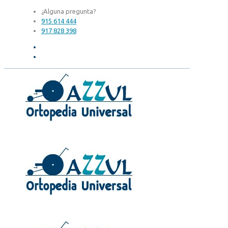
¿Alguna pregunta?
915 614 444
917 828 398