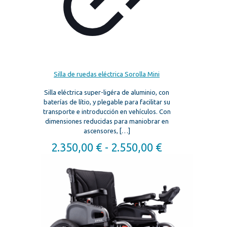
Silla de ruedas eléctrica Sorolla Mini
Silla eléctrica super-ligéra de aluminio, con
baterías de lítio, y plegable para facilitar su
transporte e introducción en vehículos. Con
dimensiones reducidas para maniobrar en
ascensores,
[…]
Rango
2.350,00
€
-
2.550,00
€
de
precios:
desde
2.350,00 €
hasta
2.550,00 €