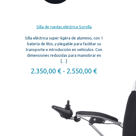
Silla de ruedas eléctrica Sorolla
Silla eléctrica super-ligéra de aluminio, con 1
batería de lítio, y plegable para facilitar su
transporte e introducción en vehículos. Con
dimensiones reducidas para maniobrar en
[…]
Rango
2.350,00
€
-
2.550,00
€
de
precios:
desde
2.350,00 €
hasta
2.550,00 €