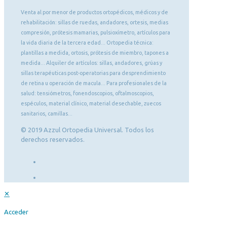
Venta al por menor de productos ortopédicos, médicos y de
rehabilitación: sillas de ruedas, andadores, ortesis, medias
compresión, prótesis mamarias, pulsioxímetro, artículos para
la vida diaria de la tercera edad... Ortopedia técnica:
plantillas a medida, ortosis, prótesis de miembro, tapones a
medida... Alquiler de artículos: sillas, andadores, grúas y
sillas terapéuticas post-operatorias para desprendimiento
de retina u operación de macula... Para profesionales de la
salud: tensiómetros, fonendoscopios, oftalmoscopios,
espéculos, material clínico, material desechable, zuecos
sanitarios, camillas...
© 2019 Azzul Ortopedia Universal. Todos los
derechos reservados.
✕
Acceder