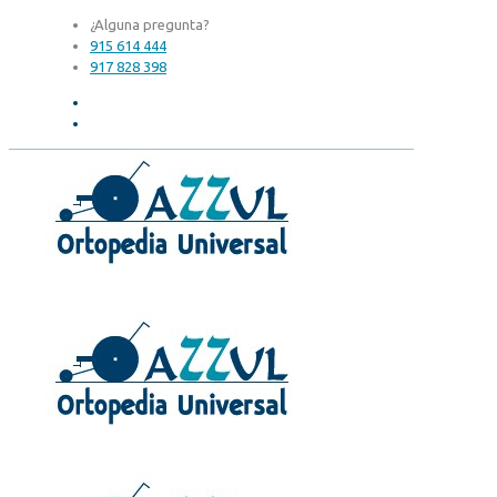
¿Alguna pregunta?
915 614 444
917 828 398