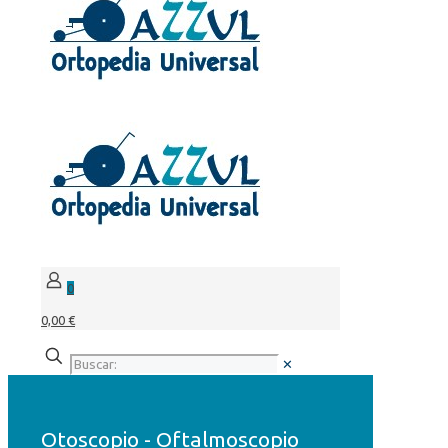
0
0,00 €
✕
Otoscopio - Oftalmoscopio