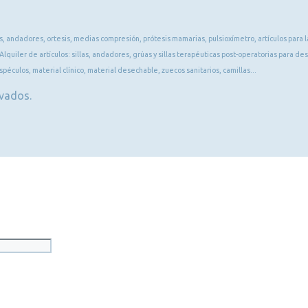
, andadores, ortesis, medias compresión, prótesis mamarias, pulsioxímetro, artículos para la
Alquiler de artículos: sillas, andadores, grúas y sillas terapéuticas post-operatorias para 
péculos, material clínico, material desechable, zuecos sanitarios, camillas...
rvados.