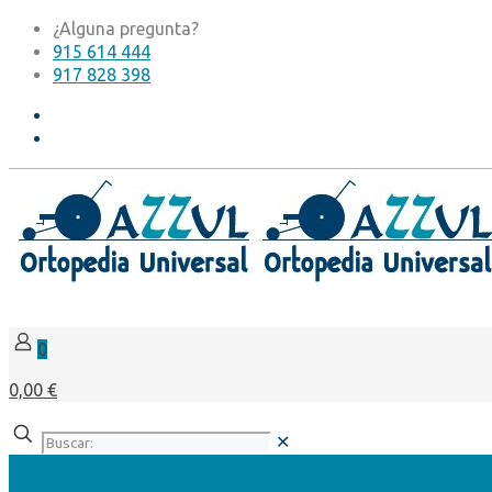
¿Alguna pregunta?
915 614 444
917 828 398
0
0,00 €
✕