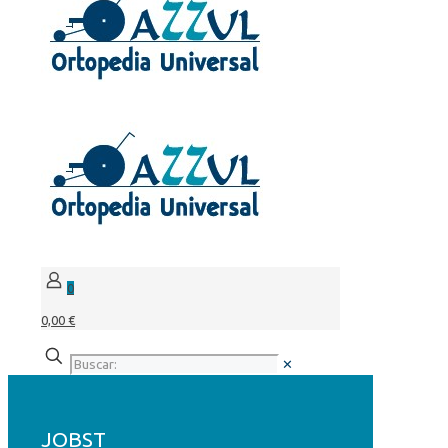
0
0,00 €
✕
JOBST