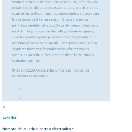
Venta al por menor de productos ortopédicos, médicos y de
rehabilitación: sillas de ruedas, andadores, ortesis, medias
compresión, prótesis mamarias, pulsioxímetro, artículos para
la vida diaria de la tercera edad... Ortopedia técnica:
plantillas a medida, ortosis, prótesis de miembro, tapones a
medida... Alquiler de artículos: sillas, andadores, grúas y
sillas terapéuticas post-operatorias para desprendimiento
de retina u operación de macula... Para profesionales de la
salud: tensiómetros, fonendoscopios, oftalmoscopios,
espéculos, material clínico, material desechable, zuecos
sanitarios, camillas...
© 2019 Azzul Ortopedia Universal. Todos los
derechos reservados.
✕
Acceder
Nombre de usuario o correo electrónico
*